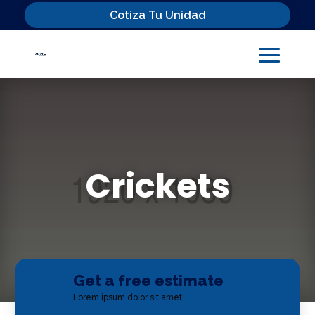
Cotiza Tu Unidad
Crickets
Get a free estimate

Lorem ipsum dolor sit amet.