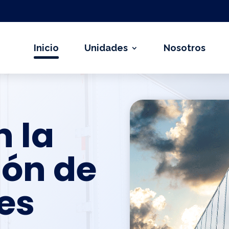
Inicio
Unidades
Nosotros
n la
ión de
es