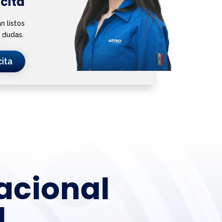
cita
n listos
 dudas.
ita
nacional
l