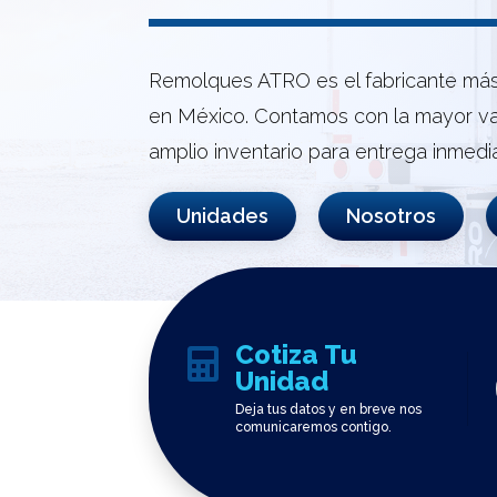
Remolques ATRO es el fabricante má
en México. Contamos con la mayor va
amplio inventario para entrega inmedia
Unidades
Nosotros
Cotiza Tu

Unidad
Deja tus datos y en breve nos
comunicaremos contigo.