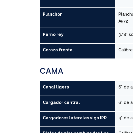
Planchón
Planch
A572
Perno rey
3/8” s
Coraza frontal
Calibr
CAMA
Canal ligera
6” de a
Cargador central
6” de a
Cargadores laterales viga IPR
4” de a