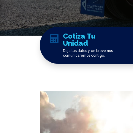
Cotiza Tu

Unidad
Deja tus datos y en breve nos
comunicaremos contigo.