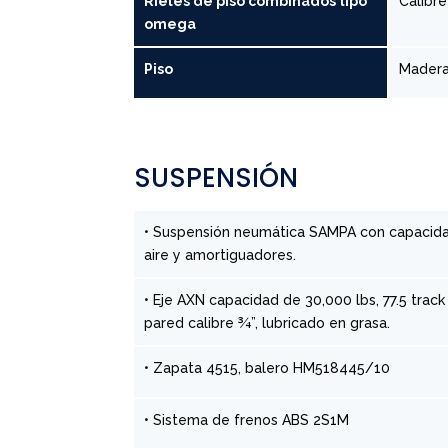
Rieles de piso combinados tipo
Calibr
omega
Piso
Madera
SUSPENSIÓN
• Suspensión neumática SAMPA con capacida
aire y amortiguadores.
• Eje AXN capacidad de 30,000 lbs, 77.5 trac
pared calibre ¾”, lubricado en grasa.
• Zapata 4515, balero HM518445/10
• Sistema de frenos ABS 2S1M