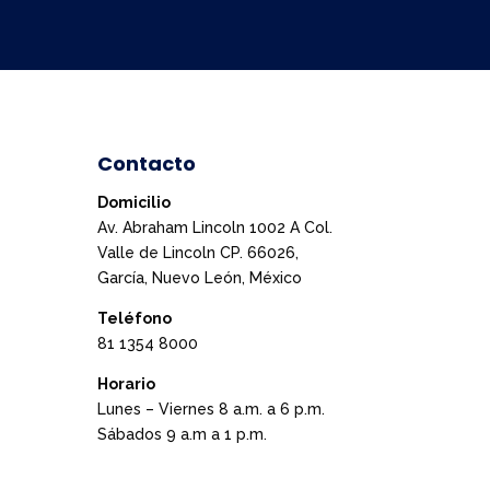
Contacto
Domicilio
Av. Abraham Lincoln 1002 A Col.
Valle de Lincoln CP. 66026,
García, Nuevo León, México
Teléfono
81 1354 8000
Horario
Lunes – Viernes 8 a.m. a 6 p.m.
Sábados 9 a.m a 1 p.m.