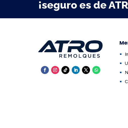
¡seguro es de AT
Me
I
U
N
C