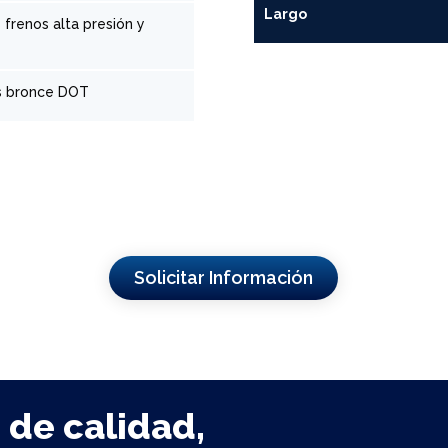
Largo
frenos alta presión y
es bronce DOT
Solicitar Información
 de calidad,