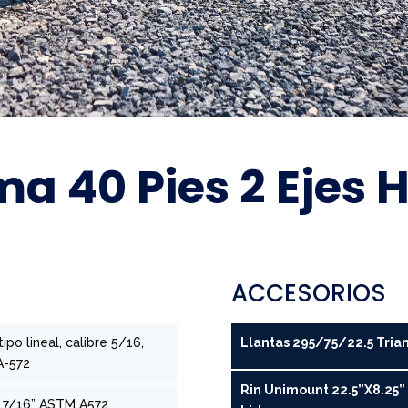
ma 40 Pies 2 Ejes 
ACCESORIOS
tipo lineal, calibre 5/16,
Llantas 295/75/22.5 Tria
A-572
Rin Unimount 22.5”X8.25”
e 7/16” ASTM A572