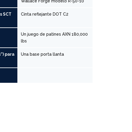
Wallace Forge modelo R-50-10
s SCT
Cinta reflejante DOT C2
Un juego de patines AXN 180,000
lbs
”) para
Una base porta llanta