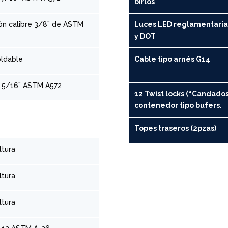
birlos
ón calibre 3/8” de ASTM
Luces LED reglamentaria
y DOT
oldable
Cable tipo arnés G14
e 5/16” ASTM A572
12 Twist locks (“Candados
contenedor tipo bufers.
Topes traseros (2pzas)
ltura
ltura
ltura