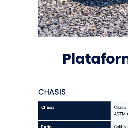
Platafor
CHASIS
Chasis
Chasis 
ASTM 
Patín
Calibr